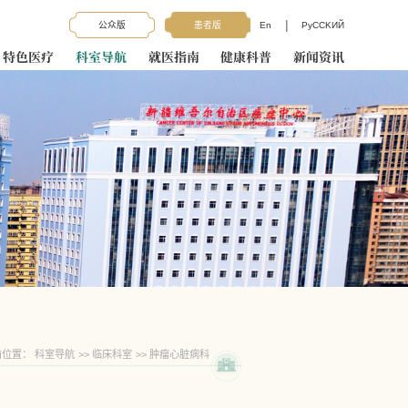
|
公众版
患者版
En
PyCCKИЙ
特色医疗
科室导航
就医指南
健康科普
新闻资讯
前位置：
科室导航
>>
临床科室
>>
肿瘤心脏病科