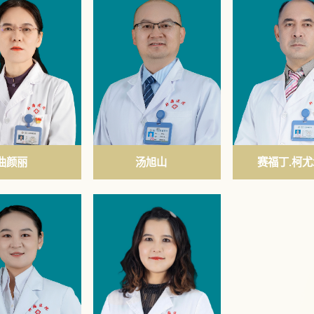
曲颜丽
汤旭山
赛福丁.柯尤