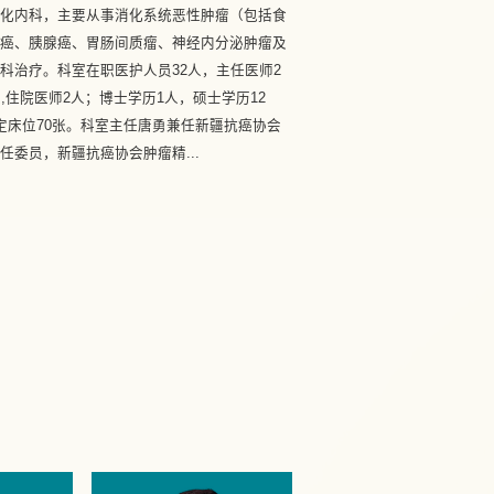
化内科，主要从事消化系统恶性肿瘤（包括食
肝癌、胰腺癌、胃肠间质瘤、神经内分泌肿瘤及
科治疗。科室在职医护人员32人，主任医师2
,住院医师2人；博士学历1人，硕士学历12
定床位70张。科室主任唐勇兼任新疆抗癌协会
委员，新疆抗癌协会肿瘤精...