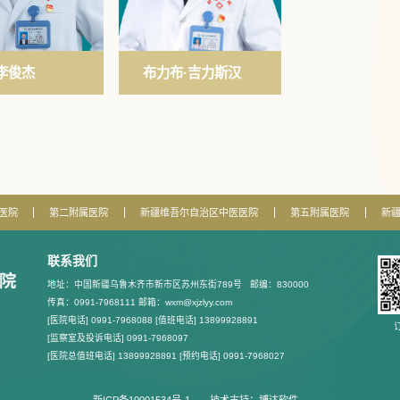
李俊杰
​布力布·吉力斯汉
医院
第二附属医院
新疆维吾尔自治区中医医院
第五附属医院
新
联系我们
地址：中国新疆乌鲁木齐市新市区苏州东街789号
邮编：830000
传真：0991-7968111 邮箱：wxm@xjzlyy.com
[医院电话] 0991-7968088 [值班电话] 13899928891
[监察室及投诉电话] 0991-7968097
[医院总值班电话] 13899928891 [预约电话] 0991-7968027