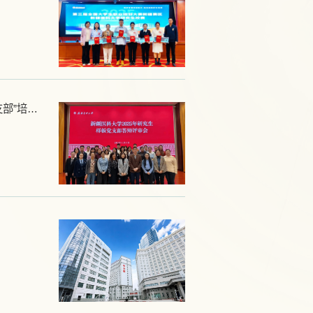
【喜报】四雁引航铸先锋，医路奋进担使命 ——研究生第一党支部成功入选校级“研究生样板党支部”培育创建名单