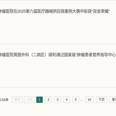
瘤医院在2025第六届医疗器械供应链案例大赛中斩获“双金荣耀”
...
首页
上页
1
2
3
4
5
16
下页
尾
158条