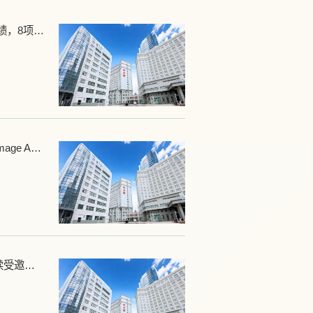
【喜报】开年传捷！新疆医科大学附属肿瘤医院病理中心在国家肿瘤病理诊断能力验证中斩获佳绩，8项全通，4项优秀！
【喜报】新疆医科大学附属肿瘤医院科研再攀高峰！马明瑞团队成果登医学影像顶刊《Medical Image Analysis》
【喜报】“腹中兵甲，湔肠伐胃”——胃肠外科（二病区）党支部党建品牌入选国家级案例库并连续受邀全国交流