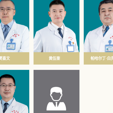
樊喜文
黄伍奎
帕哈尔丁·白