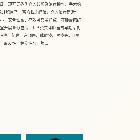
展，现开展各类介入诊断及治疗操作、手术约
疗效并积累了丰富的临床经验。介入治疗是近年
伤小、安全性高、疗效可靠等特点，在肿瘤的综
室开展业务包括：1.各类实体肿瘤的早期穿刺
：肝癌、肺癌、宫颈癌、胰腺癌、胃癌等。3.氩
原发性、继发性肝、肺...