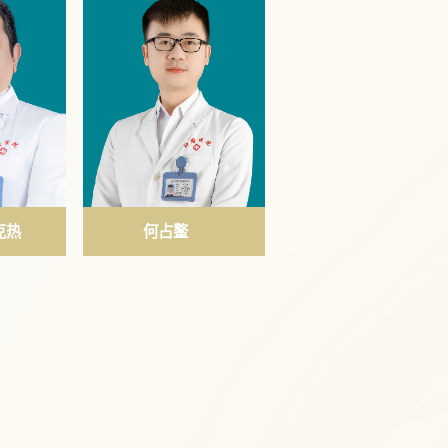
克热
何占鳌