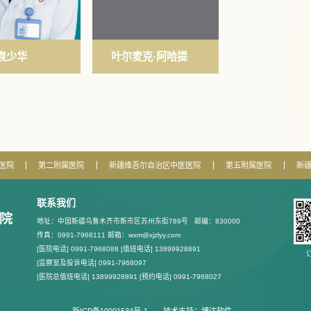
袁少华
叶尔麦克·阿哈提
医院
第二附属医院
新疆维吾尔自治区中医医院
第五附属医院
新
联系我们
地址：中国新疆乌鲁木齐市新市区苏州东街789号
邮编：830000
传真：0991-7968111 邮箱：wxm@xjzlyy.com
[医院电话] 0991-7968088 [值班电话] 13899928891
[监察室及投诉电话] 0991-7968097
[医院总值班电话] 13899928891 [预约电话] 0991-7968027