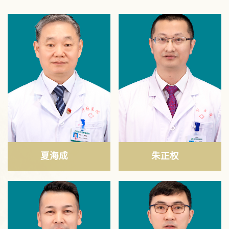
夏海成
朱正权