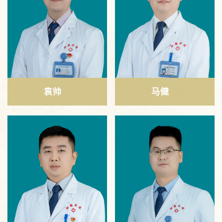
袁帅
马健