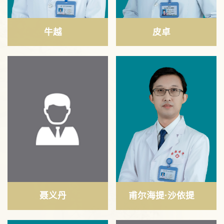
牛越
皮卓
聂义丹
甫尔海提·沙依提