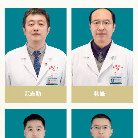
范志勤
韩峰