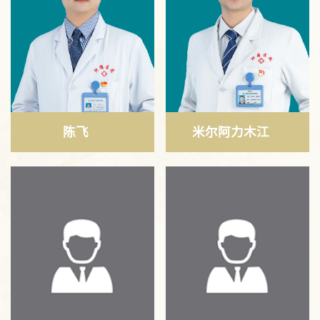
陈飞
米尔阿力木江