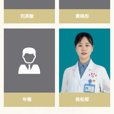
刘英敏
黄晓彤
年薇
侯松郁