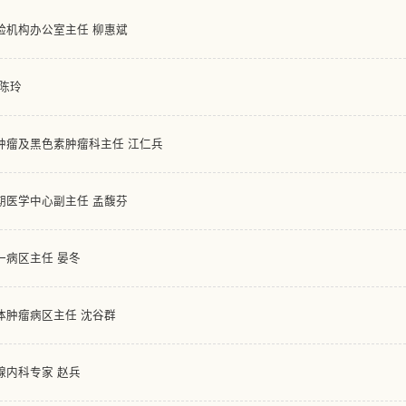
验机构办公室主任 柳惠斌
陈玲
肿瘤及黑色素肿瘤科主任 江仁兵
期医学中心副主任 孟馥芬
一病区主任 晏冬
体肿瘤病区主任 沈谷群
腺内科专家 赵兵