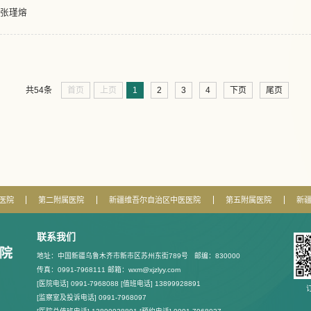
 张瑾熔
首页
上页
1
2
3
4
下页
尾页
共54条
医院
第二附属医院
新疆维吾尔自治区中医医院
第五附属医院
新
联系我们
地址：中国新疆乌鲁木齐市新市区苏州东街789号
邮编：830000
传真：0991-7968111 邮箱：wxm@xjzlyy.com
[医院电话] 0991-7968088 [值班电话] 13899928891
[监察室及投诉电话] 0991-7968097