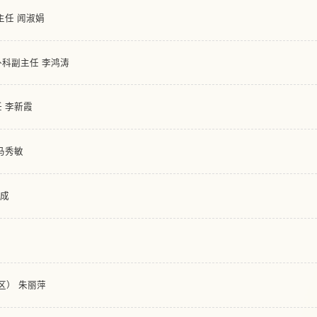
主任 闻淑娟
外科副主任 李鸿涛
 李新霞
马秀敏
富成
区） 朱丽萍