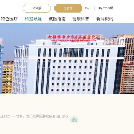
|
公众版
患者版
En
PyCCKИЙ
特色医疗
科室导航
就医指南
健康科普
新闻资讯
临床科室
>>
食管、贲门及纵隔肿瘤综合治疗病区