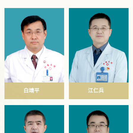
白靖平
江仁兵