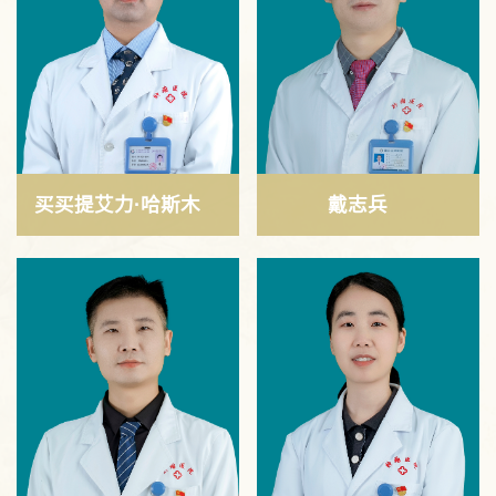
买买提艾力·哈斯木
戴志兵