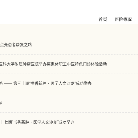
首页
医院概况
愈点亮患者康复之路
医科大学附属肿瘤医院举办离退休职工中医特色门诊体验活动
 —— 第三十期“书香新肿・医学人文沙龙”成功举办
多
十七期“书香新肿・医学人文沙龙”成功举办