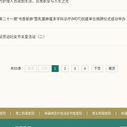
力护理人员规划生活，点亮职业与人生之光
二十一期“书香新肿”暨乳腺肿瘤多学科诊疗(MDT)创建单位揭牌仪式成功举办
国际劳动妇女节关爱活动（二）
首页
上页
1
2
3
4
下页
尾页
共55条
医院
第二附属医院
新疆维吾尔自治区中医医院
第五附属医院
新