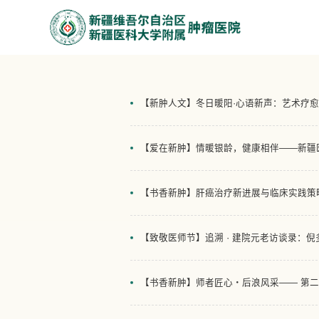
医学人文
【新肿人文】冬日暖阳·心语新声：艺术疗
【爱在新肿】情暖银龄，健康相伴——新疆
【书香新肿】肝癌治疗新进展与临床实践策略
【致敬医师节】追溯 · 建院元老访谈录：倪
【书香新肿】师者匠心・后浪风采—— 第二