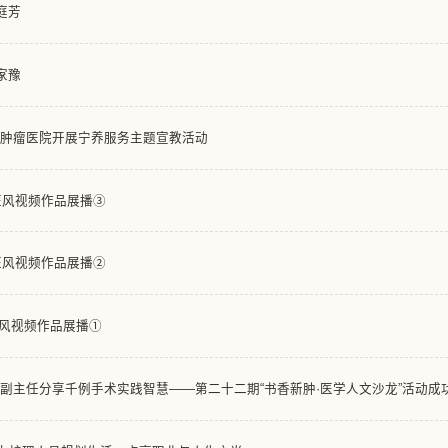
庭芳
家豫
属肿瘤医院开展宁养服务主题宣教活动
医风视频作品展播③
医风视频作品展播②
医风视频作品展播①
副主任分享千例手术实践智慧——第二十二期“书香新肿·医学人文沙龙”活动成